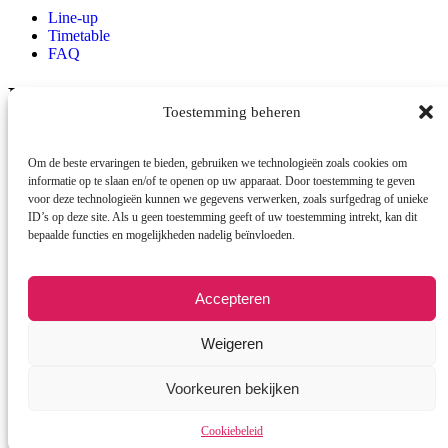
Line-up
Timetable
FAQ
Locatie
Toestemming beheren
Raadhuisplein
Emmen
7812AR
Om de beste ervaringen te bieden, gebruiken we technologieën zoals cookies om
Contact
informatie op te slaan en/of te openen op uw apparaat. Door toestemming te geven
voor deze technologieën kunnen we gegevens verwerken, zoals surfgedrag of unieke
ID’s op deze site. Als u geen toestemming geeft of uw toestemming intrekt, kan dit
info@cestlavie-emmen.nl
bepaalde functies en mogelijkheden nadelig beïnvloeden.
Accepteren
Weigeren
© 2026 Copyright C’est la vie
Voorkeuren bekijken
Cookiebeleid
Cookiebeleid
Een wwwebsite van Webba