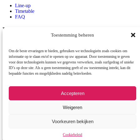
Line-up
Timetable
FAQ
Locatie
Toestemming beheren
Raadhuisplein
Emmen
7812AR
Om de beste ervaringen te bieden, gebruiken we technologieën zoals cookies om
Contact
informatie op te slaan en/of te openen op uw apparaat. Door toestemming te geven
voor deze technologieën kunnen we gegevens verwerken, zoals surfgedrag of unieke
ID’s op deze site. Als u geen toestemming geeft of uw toestemming intrekt, kan dit
info@cestlavie-emmen.nl
bepaalde functies en mogelijkheden nadelig beïnvloeden.
Accepteren
Weigeren
© 2026 Copyright C’est la vie
Voorkeuren bekijken
Cookiebeleid
Cookiebeleid
Een wwwebsite van Webba