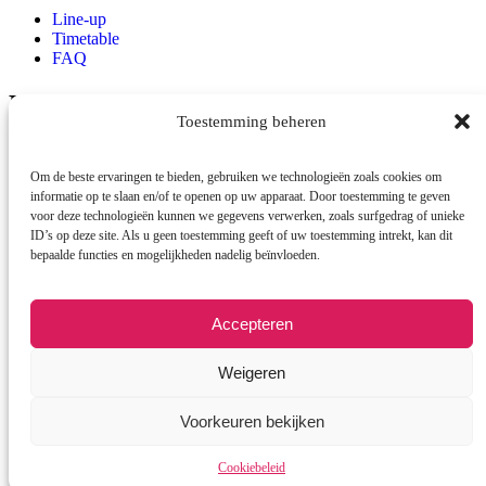
Line-up
Timetable
FAQ
Locatie
Toestemming beheren
Raadhuisplein
Emmen
7812AR
Om de beste ervaringen te bieden, gebruiken we technologieën zoals cookies om
Contact
informatie op te slaan en/of te openen op uw apparaat. Door toestemming te geven
voor deze technologieën kunnen we gegevens verwerken, zoals surfgedrag of unieke
ID’s op deze site. Als u geen toestemming geeft of uw toestemming intrekt, kan dit
info@cestlavie-emmen.nl
bepaalde functies en mogelijkheden nadelig beïnvloeden.
Accepteren
Weigeren
© 2026 Copyright C’est la vie
Voorkeuren bekijken
Cookiebeleid
Cookiebeleid
Een wwwebsite van Webba