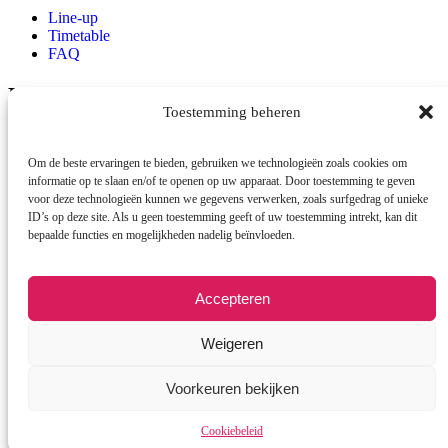
Line-up
Timetable
FAQ
Locatie
Toestemming beheren
Raadhuisplein
Emmen
7812AR
Om de beste ervaringen te bieden, gebruiken we technologieën zoals cookies om
Contact
informatie op te slaan en/of te openen op uw apparaat. Door toestemming te geven
voor deze technologieën kunnen we gegevens verwerken, zoals surfgedrag of unieke
ID’s op deze site. Als u geen toestemming geeft of uw toestemming intrekt, kan dit
info@cestlavie-emmen.nl
bepaalde functies en mogelijkheden nadelig beïnvloeden.
Accepteren
Weigeren
© 2026 Copyright C’est la vie
Voorkeuren bekijken
Cookiebeleid
Cookiebeleid
Een wwwebsite van Webba