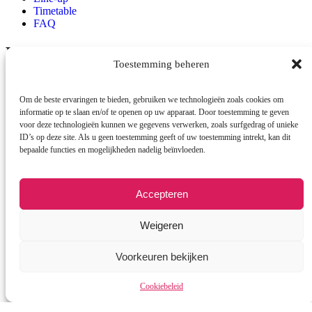
Timetable
FAQ
Locatie
Toestemming beheren
Raadhuisplein
Emmen
7812AR
Om de beste ervaringen te bieden, gebruiken we technologieën zoals cookies om
Contact
informatie op te slaan en/of te openen op uw apparaat. Door toestemming te geven
voor deze technologieën kunnen we gegevens verwerken, zoals surfgedrag of unieke
ID’s op deze site. Als u geen toestemming geeft of uw toestemming intrekt, kan dit
info@cestlavie-emmen.nl
bepaalde functies en mogelijkheden nadelig beïnvloeden.
Accepteren
Weigeren
© 2026 Copyright C’est la vie
Voorkeuren bekijken
Cookiebeleid
Cookiebeleid
Een wwwebsite van Webba